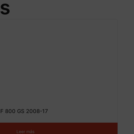
os
CONS
¡Ofe
ta!
 F 800 GS 2008-17
Leer más