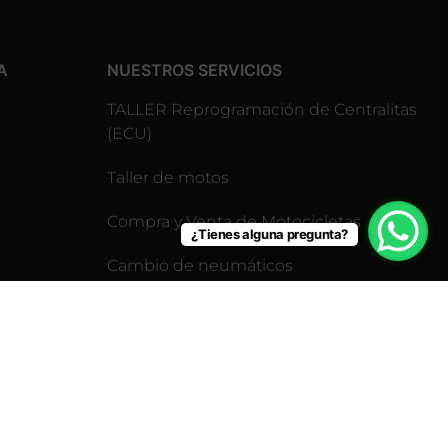
A
NUESTROS SERVICIOS
TALLER Reprogramación de Centralitas
(ECU)
Taller de motos
Compra y Venta de Motocicletas
¿Tienes alguna pregunta?
Cambio de neumáticos
Revisión pre-itv para motos