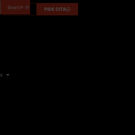
0
0,00
€
PIDE CITA
s