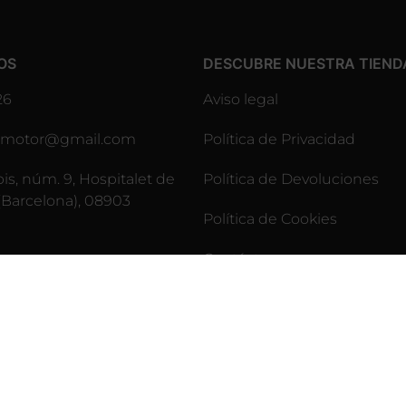
OS
DESCUBRE NUESTRA TIEND
26
Aviso legal
lesmotor@gmail.com
Política de Privacidad
pis, núm. 9, Hospitalet de
Política de Devoluciones
(Barcelona), 08903
Política de Cookies
Contáctenos