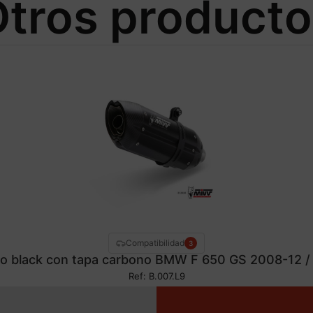
tros product
Compatibilidad
3
no black con tapa carbono BMW F 650 GS 2008-12 /
Ref: B.007.L9