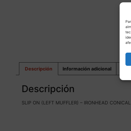
Par
alm
tec
ide
M
afe
Descripción
Información adicional
Dis
Descripción
SLIP ON (LEFT MUFFLER) – IRONHEAD CONICAL