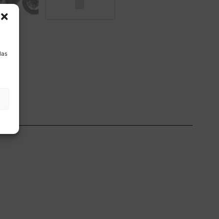
a
las
ón