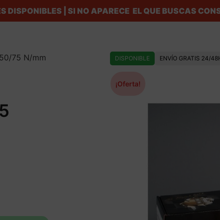
S DISPONIBLES | SI NO APARECE EL QUE BUSCAS C
/150/75 N/mm
DISPONIBLE
ENVÍO GRATIS 24/48
¡Oferta!
5