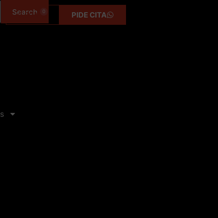
0
0,00
€
PIDE CITA
s