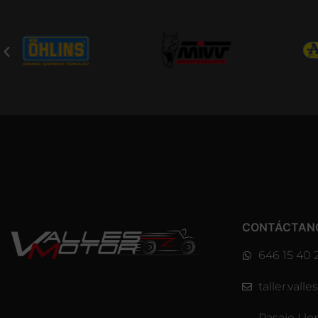
CONTÁCTAN
646 15 40 
taller.val
Pasaje Llo