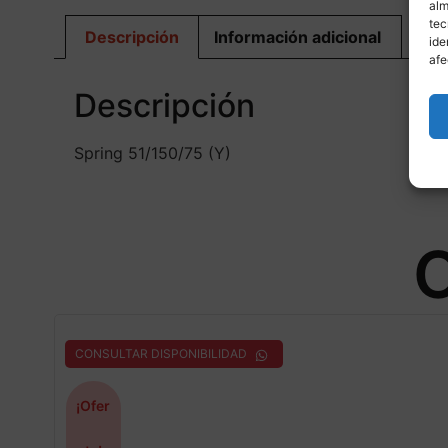
alm
tec
Descripción
Información adicional
ide
afe
Descripción
Spring 51/150/75 (Y)
O
CONSULTAR DISPONIBILIDAD
¡Ofer