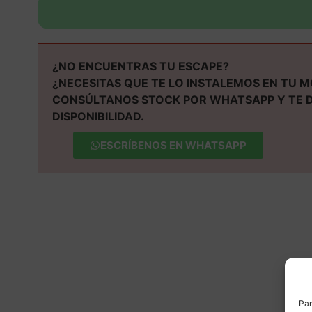
¿NO ENCUENTRAS TU ESCAPE?
¿NECESITAS QUE TE LO INSTALEMOS EN TU 
CONSÚLTANOS STOCK POR WHATSAPP Y TE 
DISPONIBILIDAD.
ESCRÍBENOS EN WHATSAPP
M
Par