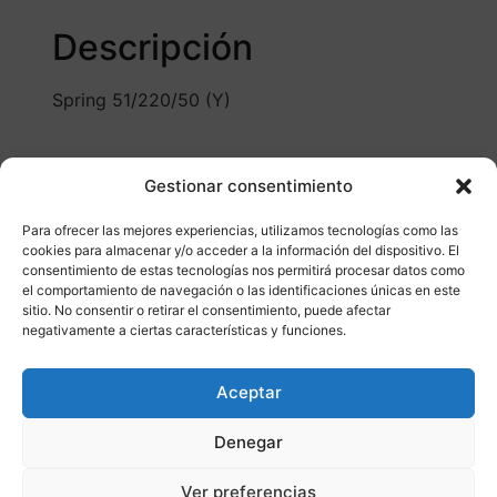
Descripción
Spring 51/220/50 (Y)
Gestionar consentimiento
Para ofrecer las mejores experiencias, utilizamos tecnologías como las
cookies para almacenar y/o acceder a la información del dispositivo. El
consentimiento de estas tecnologías nos permitirá procesar datos como
Otros productos
el comportamiento de navegación o las identificaciones únicas en este
sitio. No consentir o retirar el consentimiento, puede afectar
negativamente a ciertas características y funciones.
CONSULTAR DISPONIBILIDAD
Aceptar
¡Ofer
Denegar
ta!
Ver preferencias