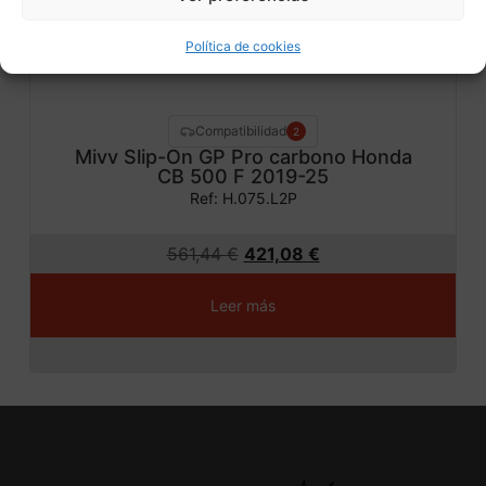
Política de cookies
Compatibilidad
2
Mivv Slip-On GP Pro carbono Honda
CB 500 F 2019-25
Ref: H.075.L2P
561,44
€
421,08
€
Leer más