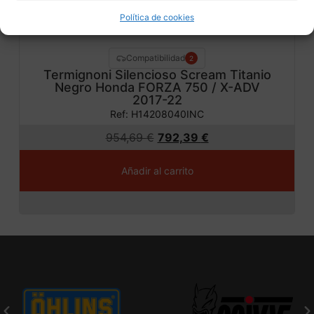
Política de cookies
Compatibilidad
2
Termignoni Silencioso Scream Titanio
Negro Honda FORZA 750 / X-ADV
2017-22
Ref: H14208040INC
954,69
€
792,39
€
Añadir al carrito