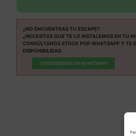
¿NO ENCUENTRAS TU ESCAPE?
¿NECESITAS QUE TE LO INSTALEMOS EN TU 
CONSÚLTANOS STOCK POR WHATSAPP Y TE 
DISPONIBILIDAD.
ESCRÍBENOS EN WHATSAPP
M
Par