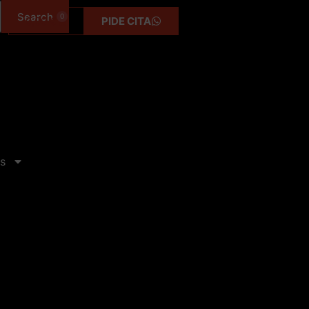
0
0,00
€
PIDE CITA
s