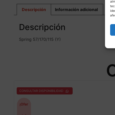
alm
tec
Descripción
Información adicional
ide
afe
Descripción
Spring 57/170/115 (Y)
O
CONSULTAR DISPONIBILIDAD
¡Ofer