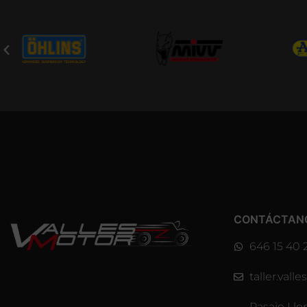
CONTÁCTAN
646 15 40 
taller.val
Pasaje Llo