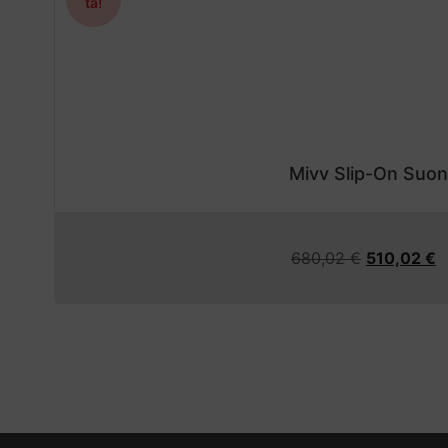
ta!
Mivv Slip-On Suo
680,02
€
510,02
€