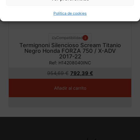
Política de cookies
Compatibilidad
2
Termignoni Silencioso Scream Titanio
Negro Honda FORZA 750 / X-ADV
2017-22
Ref: H14208040INC
954,69
€
792,39
€
Añadir al carrito