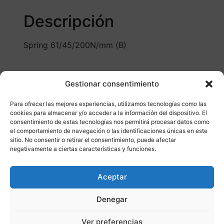
Descripción
Spring 61/45/200N/mm (B)
Gestionar consentimiento
Para ofrecer las mejores experiencias, utilizamos tecnologías como las
cookies para almacenar y/o acceder a la información del dispositivo. El
consentimiento de estas tecnologías nos permitirá procesar datos como
Otros productos
el comportamiento de navegación o las identificaciones únicas en este
sitio. No consentir o retirar el consentimiento, puede afectar
negativamente a ciertas características y funciones.
DISPONIBLE
ENVÍO GRATIS 24/48H
Aceptar
¡Ofer
Denegar
ta!
Ver preferencias