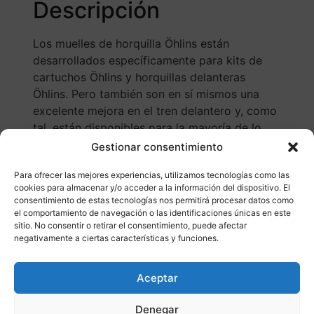
Descripción
Los muelles de horquilla Öhlins están
desarrollados específicamente para kits de
cartuchos Öhlins y horquillas delanteras
Öhlins. Pero también son en sí mismos una
excelente mejora en el tren delantero y, como
tal, están disponibles para la mayoría de lo
Gestionar consentimiento
Para ofrecer las mejores experiencias, utilizamos tecnologías como las
cookies para almacenar y/o acceder a la información del dispositivo. El
consentimiento de estas tecnologías nos permitirá procesar datos como
el comportamiento de navegación o las identificaciones únicas en este
sitio. No consentir o retirar el consentimiento, puede afectar
negativamente a ciertas características y funciones.
Otros productos
Aceptar
CONSULTAR DISPONIBILIDAD
Denegar