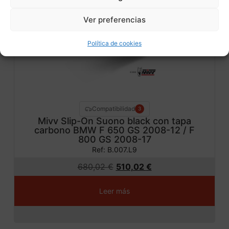
¡Ofer
Ver preferencias
ta!
Política de cookies
Compatibilidad
3
Mivv Slip-On Suono black con tapa
carbono BMW F 650 GS 2008-12 / F
800 GS 2008-17
Ref: B.007.L9
680,02
€
510,02
€
Leer más