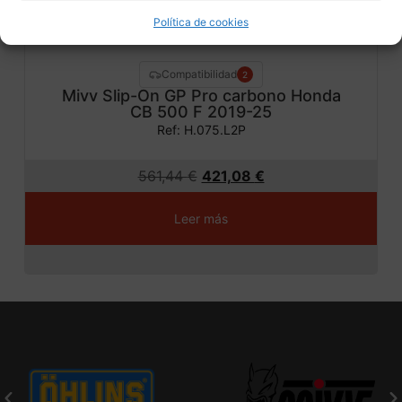
Política de cookies
Compatibilidad
2
Mivv Slip-On GP Pro carbono Honda
CB 500 F 2019-25
Ref: H.075.L2P
561,44
€
421,08
€
Leer más