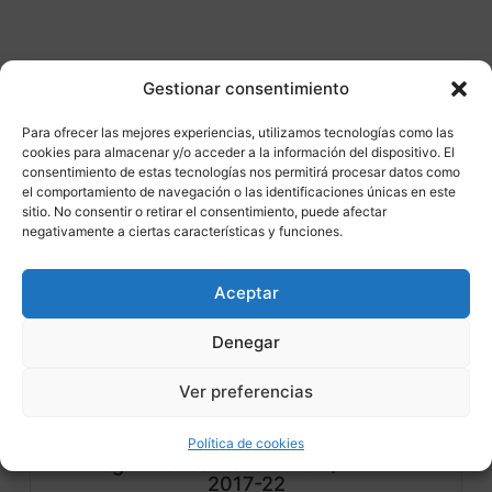
Otros productos
Gestionar consentimiento
Para ofrecer las mejores experiencias, utilizamos tecnologías como las
DISPONIBLE
ENVÍO GRATIS 24/48H
cookies para almacenar y/o acceder a la información del dispositivo. El
consentimiento de estas tecnologías nos permitirá procesar datos como
el comportamiento de navegación o las identificaciones únicas en este
¡Ofer
sitio. No consentir o retirar el consentimiento, puede afectar
negativamente a ciertas características y funciones.
ta!
Aceptar
Denegar
Ver preferencias
Compatibilidad
2
Termignoni Silencioso Scream Titanio
Política de cookies
Negro Honda FORZA 750 / X-ADV
2017-22