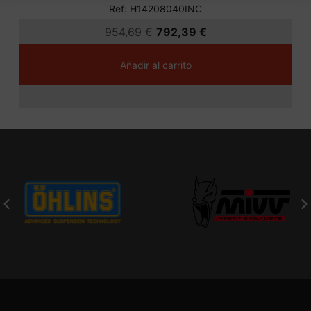
Ref: H14208040INC
954,69
€
792,39
€
Añadir al carrito