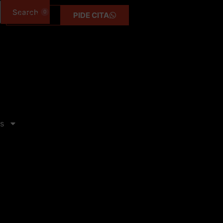
0
0,00
€
PIDE CITA
s