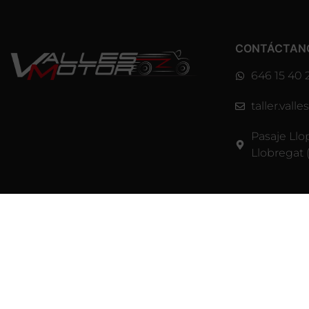
CONTÁCTAN
646 15 40 
taller.val
Pasaje Llo
Llobregat 