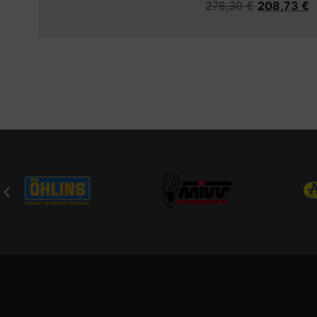
278,30
€
208,73
€