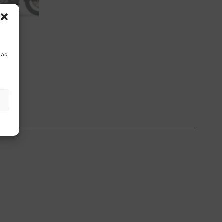
a
las
ón