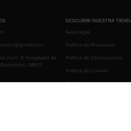
OS
DESCUBRE NUESTRA TIEND
26
Aviso legal
lesmotor@gmail.com
Política de Privacidad
pis, núm. 9, Hospitalet de
Política de Devoluciones
(Barcelona), 08903
Política de Cookies
Contáctenos