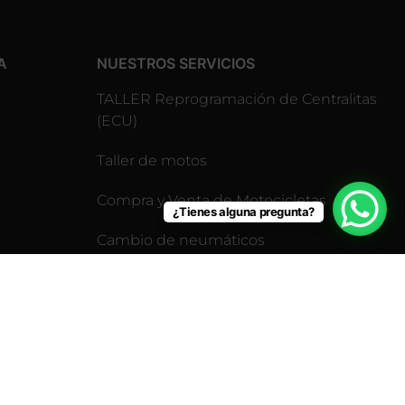
A
NUESTROS SERVICIOS
TALLER Reprogramación de Centralitas
(ECU)
Taller de motos
Compra y Venta de Motocicletas
¿Tienes alguna pregunta?
Cambio de neumáticos
Revisión pre-itv para motos