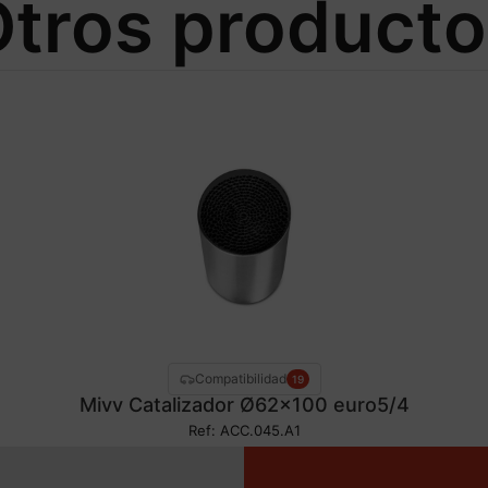
tros product
Compatibilidad
19
Mivv Catalizador Ø62×100 euro5/4
Ref: ACC.045.A1