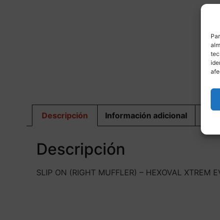
Par
alm
tec
ide
M
afe
Descripción
Información adicional
Dis
Descripción
SLIP ON (RIGHT MUFFLER) – HEXOVAL XTREM 