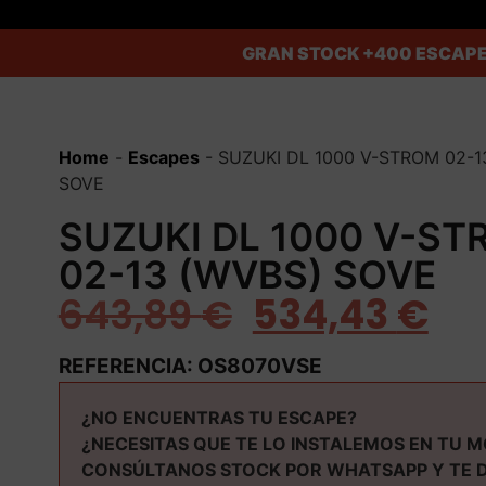
GRAN STOCK
+400 ESCAPE
Home
-
Escapes
-
SUZUKI DL 1000 V-STROM 02-1
SOVE
SUZUKI DL 1000 V-S
02-13 (WVBS) SOVE
643,89
€
534,43
€
REFERENCIA: OS8070VSE
¿NO ENCUENTRAS TU ESCAPE?
¿NECESITAS QUE TE LO INSTALEMOS EN TU 
CONSÚLTANOS STOCK POR WHATSAPP Y TE 