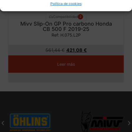
Política de cookies
Compatibilidad
2
Mivv Slip-On GP Pro carbono Honda
CB 500 F 2019-25
Ref: H.075.L2P
561,44
€
421,08
€
Leer más