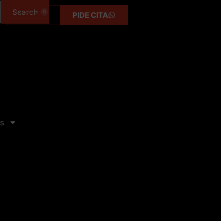
0
0,00
€
PIDE CITA
s