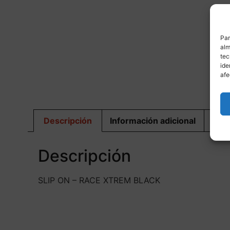
Par
alm
tec
ide
M
afe
Descripción
Información adicional
Dis
Descripción
SLIP ON – RACE XTREM BLACK