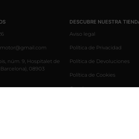
OS
DESCUBRE NUESTRA TIEND
26
Aviso legal
lesmotor@gmail.com
Política de Privacidad
pis, núm. 9, Hospitalet de
Política de Devoluciones
(Barcelona), 08903
Política de Cookies
Contáctenos