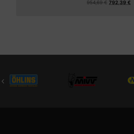
954,69
€
792,39
€