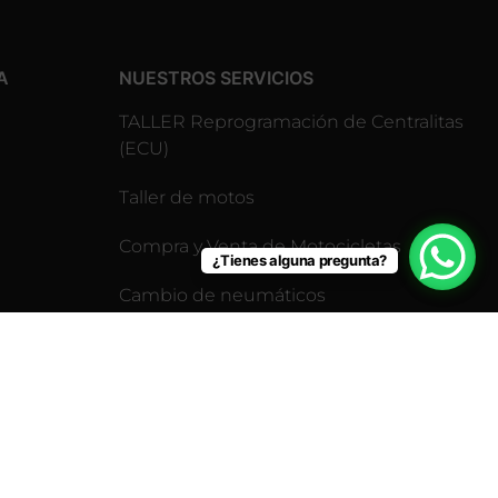
A
NUESTROS SERVICIOS
TALLER Reprogramación de Centralitas
(ECU)
Taller de motos
Compra y Venta de Motocicletas
¿Tienes alguna pregunta?
Cambio de neumáticos
Revisión pre-itv para motos