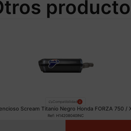
tros product
Compatibilidad
2
lencioso Scream Titanio Negro Honda FORZA 750 /
Ref: H14208040INC