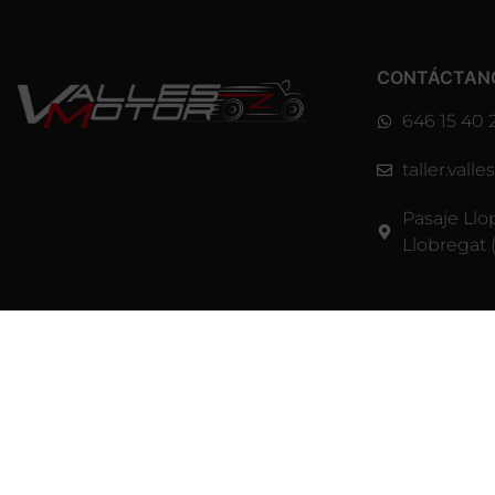
CONTÁCTAN
646 15 40 
taller.val
Pasaje Llo
Llobregat 