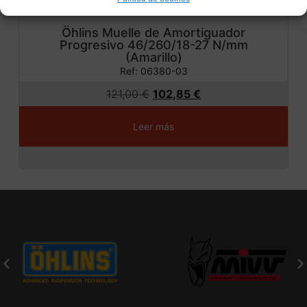
Öhlins Muelle de Amortiguador
Progresivo 46/260/18-27 N/mm
(Amarillo)
Ref: 06380-03
121,00
€
102,85
€
Leer más