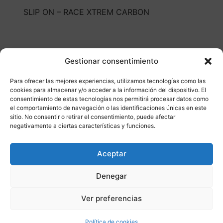
SLIP ON – RACE XTREM CARBON
Gestionar consentimiento
Para ofrecer las mejores experiencias, utilizamos tecnologías como las
cookies para almacenar y/o acceder a la información del dispositivo. El
Otros productos
consentimiento de estas tecnologías nos permitirá procesar datos como
el comportamiento de navegación o las identificaciones únicas en este
sitio. No consentir o retirar el consentimiento, puede afectar
negativamente a ciertas características y funciones.
CONSULTAR DISPONIBILIDAD
Aceptar
¡Ofer
Denegar
ta!
Ver preferencias
Política de cookies