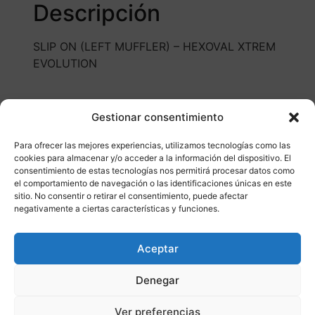
Descripción
SLIP ON (LEFT MUFFLER) – HEXOVAL XTREM
EVOLUTION
Gestionar consentimiento
Para ofrecer las mejores experiencias, utilizamos tecnologías como las
cookies para almacenar y/o acceder a la información del dispositivo. El
consentimiento de estas tecnologías nos permitirá procesar datos como
Otros productos
el comportamiento de navegación o las identificaciones únicas en este
sitio. No consentir o retirar el consentimiento, puede afectar
negativamente a ciertas características y funciones.
DISPONIBLE
ENVÍO GRATIS 24/48H
Aceptar
¡Ofer
Denegar
ta!
Ver preferencias