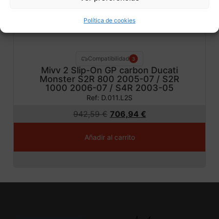
Política de cookies
Compatibilidad
3
Mivv 2 Slip-On GP carbon Ducati
Monster S2R 800 2005-07 / S2R
1000 2006-07 / S4R 2003-05
Ref: D.011.L2S
942,59
€
706,94
€
Añadir al carrito