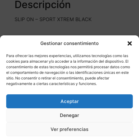
Descripción
SLIP ON – SPORT XTREM BLACK
Gestionar consentimiento
Para ofrecer las mejores experiencias, utilizamos tecnologías como las
cookies para almacenar y/o acceder a la información del dispositivo. El
consentimiento de estas tecnologías nos permitirá procesar datos como
Otros productos
el comportamiento de navegación o las identificaciones únicas en este
sitio. No consentir o retirar el consentimiento, puede afectar
negativamente a ciertas características y funciones.
CONSULTAR DISPONIBILIDAD
Aceptar
¡Ofer
Denegar
ta!
Ver preferencias