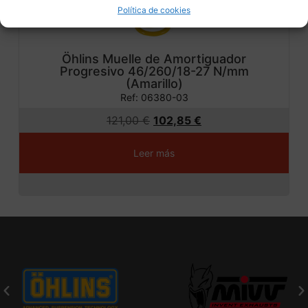
Política de cookies
Öhlins Muelle de Amortiguador
Progresivo 46/260/18-27 N/mm
(Amarillo)
Ref: 06380-03
121,00
€
102,85
€
Leer más