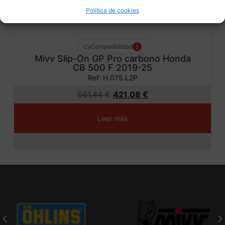
Política de cookies
Compatibilidad
2
Mivv Slip-On GP Pro carbono Honda
CB 500 F 2019-25
Ref: H.075.L2P
561,44
€
421,08
€
Leer más