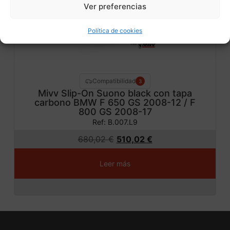
ta!
Ver preferencias
Política de cookies
Compatibilidad
3
Mivv Slip-On Suono black con tapa
carbono BMW F 650 GS 2008-12 / F
800 GS 2008-17
Ref: B.007.L9
680,02
€
510,02
€
Leer más