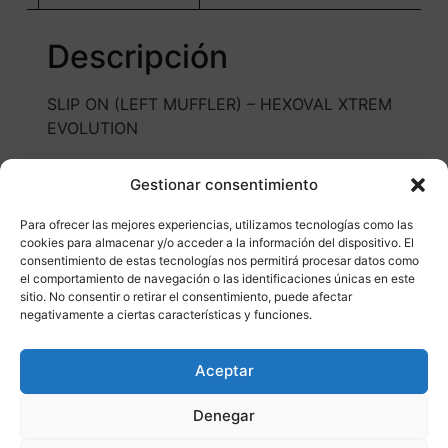
Descripción
SLIP ON (LEFT MUFFLER) – HEXOVAL XTREM
EVOLUTION
Gestionar consentimiento
Para ofrecer las mejores experiencias, utilizamos tecnologías como las
cookies para almacenar y/o acceder a la información del dispositivo. El
consentimiento de estas tecnologías nos permitirá procesar datos como
el comportamiento de navegación o las identificaciones únicas en este
sitio. No consentir o retirar el consentimiento, puede afectar
Otros productos
negativamente a ciertas características y funciones.
CONSULTAR DISPONIBILIDAD
Aceptar
¡Ofer
Denegar