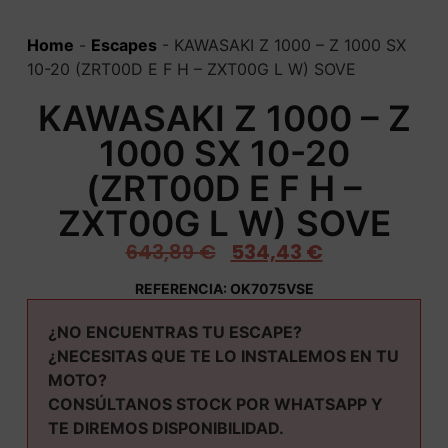
Home
-
Escapes
-
KAWASAKI Z 1000 – Z 1000 SX
10-20 (ZRT00D E F H – ZXT00G L W) SOVE
KAWASAKI Z 1000 – Z
1000 SX 10-20
(ZRT00D E F H –
ZXT00G L W) SOVE
643,89
€
534,43
€
REFERENCIA: OK7075VSE
¿NO ENCUENTRAS TU ESCAPE?
¿NECESITAS QUE TE LO INSTALEMOS EN TU
MOTO?
CONSÚLTANOS STOCK POR WHATSAPP Y
TE DIREMOS DISPONIBILIDAD.