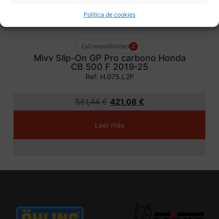
Política de cookies
Compatibilidad
2
Mivv Slip-On GP Pro carbono Honda
CB 500 F 2019-25
Ref: H.075.L2P
561,44
€
421,08
€
Leer más