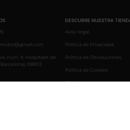
OS
DESCUBRE NUESTRA TIEND
26
Aviso legal
lesmotor@gmail.com
Política de Privacidad
pis, núm. 9, Hospitalet de
Política de Devoluciones
(Barcelona), 08903
Política de Cookies
Contáctenos