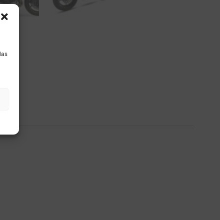
a
las
ón