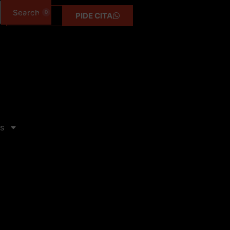
0
0,00
€
PIDE CITA
s