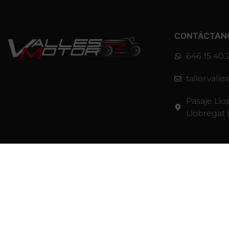
CONTÁCTAN
646 15 40 
taller.val
Pasaje Llo
Llobregat 