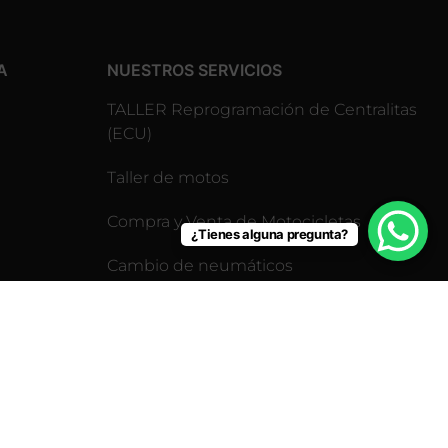
A
NUESTROS SERVICIOS
TALLER Reprogramación de Centralitas
(ECU)
Taller de motos
Compra y Venta de Motocicletas
¿Tienes alguna pregunta?
Cambio de neumáticos
Revisión pre-itv para motos