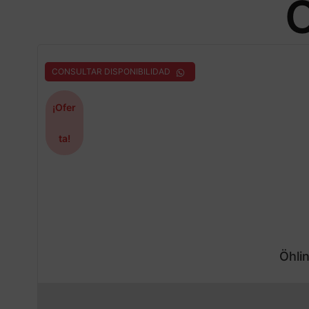
O
CONSULTAR DISPONIBILIDAD
¡Ofer
ta!
Öhli