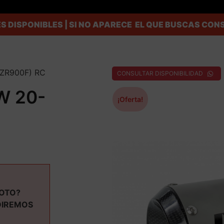
S DISPONIBLES | SI NO APARECE EL QUE BUSCAS C
(ZR900F) RC
CONSULTAR DISPONIBILIDAD
W 20-
¡Oferta!
MOTO?
DIREMOS