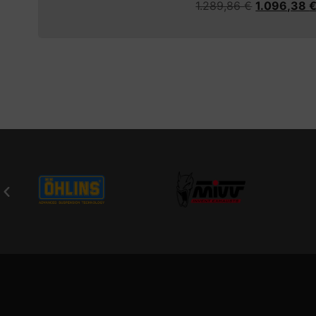
1.289,86
€
1.096,38