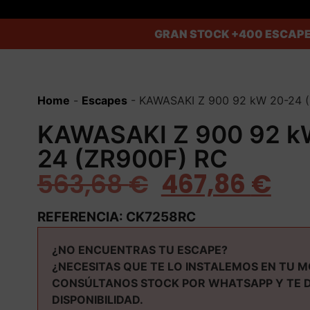
GRAN STOCK
+400 ESCAPE
Home
-
Escapes
-
KAWASAKI Z 900 92 kW 20-24 
KAWASAKI Z 900 92 k
24 (ZR900F) RC
563,68
€
467,86
€
REFERENCIA: CK7258RC
¿NO ENCUENTRAS TU ESCAPE?
¿NECESITAS QUE TE LO INSTALEMOS EN TU 
CONSÚLTANOS STOCK POR WHATSAPP Y TE 
DISPONIBILIDAD.