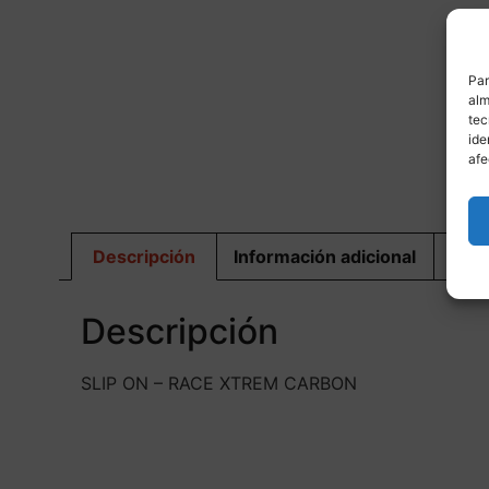
Par
alm
tec
ide
M
afe
Descripción
Información adicional
Dis
Descripción
SLIP ON – RACE XTREM CARBON