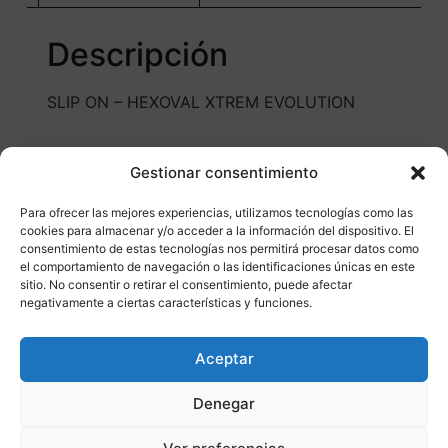
Descripción
SLIP ON – HEXOVAL XTREM EVOLUTION
Gestionar consentimiento
Para ofrecer las mejores experiencias, utilizamos tecnologías como las
cookies para almacenar y/o acceder a la información del dispositivo. El
consentimiento de estas tecnologías nos permitirá procesar datos como
el comportamiento de navegación o las identificaciones únicas en este
Otros productos
sitio. No consentir o retirar el consentimiento, puede afectar
negativamente a ciertas características y funciones.
CONSULTAR DISPONIBILIDAD
Aceptar
¡Ofer
Denegar
ta!