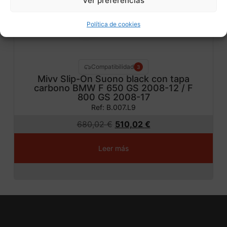
Ver preferencias
Política de cookies
Compatibilidad
3
Mivv Slip-On Suono black con tapa
carbono BMW F 650 GS 2008-12 / F
800 GS 2008-17
Ref: B.007.L9
680,02
€
510,02
€
Leer más