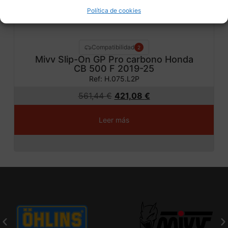
Política de cookies
Compatibilidad
2
Mivv Slip-On GP Pro carbono Honda
CB 500 F 2019-25
Ref: H.075.L2P
561,44
€
421,08
€
Leer más